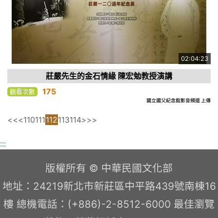
02:04:23
莊嚴先生的金石情緣 陳宏勉教授演講
175
觀看次數
國立國父紀念館影音頻道 上傳
<<
<
110
111
112
113
114
>
>>
:::
版權所有 © 中華民國文化部
地址：24219新北市新莊區中平路439號南棟16
樓 總機電話：(+886)-2-8512-6000 最佳瀏覽