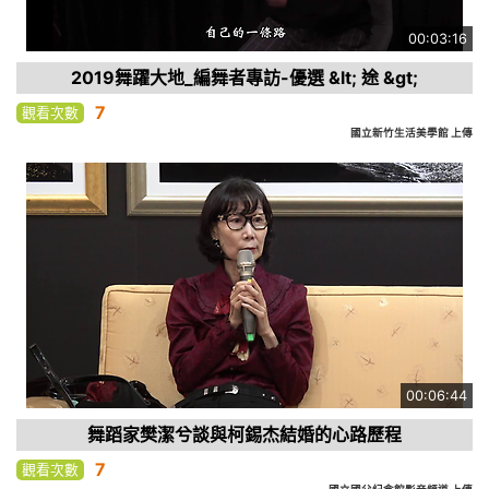
00:03:16
2019舞躍大地_編舞者專訪-優選 &lt; 途 &gt;
7
觀看次數
國立新竹生活美學館 上傳
00:06:44
舞蹈家樊潔兮談與柯錫杰結婚的心路歷程
7
觀看次數