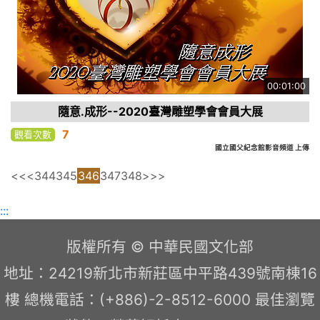
00:01:00
隨意.成形--2020臺灣雕塑學會會員大展
7
觀看次數
國立國父紀念館影音頻道 上傳
<<
<
344
345
346
347
348
>
>>
:::
版權所有 © 中華民國文化部
地址：24219新北市新莊區中平路439號南棟16
樓 總機電話：(+886)-2-8512-6000 最佳瀏覽