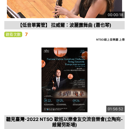
00:00:18
【低音單簧管】 拉威爾：波麗露舞曲 (蕭也琴)
7
觀看次數
NTSO線上音樂廳 上傳
01:56:52
聽見臺灣-2022 NTSO 歐巡以樂會友交流音樂會(立陶宛-
維爾努斯場)