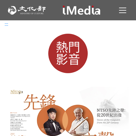
Toggl
:::
:::
熱門
影音