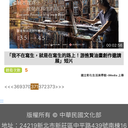
00:02:56
「我不在寫生，就是在寫生的路上！游進賢油畫創作邀請
展」短片
5
觀看次數
國立彰化生活美學館-iMedia 上傳
<<
<
369
370
371
372
373
>
>>
:::
版權所有 © 中華民國文化部
地址：24219新北市新莊區中平路439號南棟16