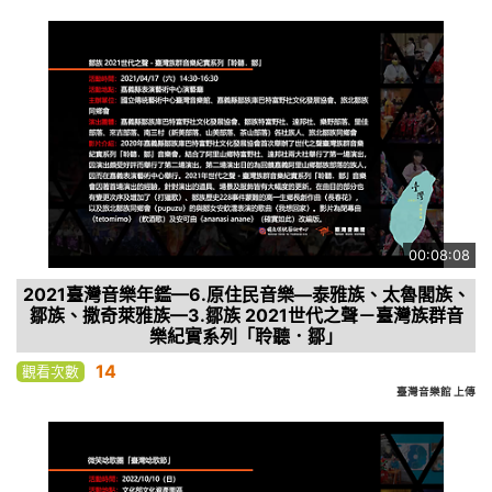
00:08:08
2021臺灣音樂年鑑—6.原住民音樂—泰雅族、太魯閣族、
鄒族、撒奇萊雅族—3.鄒族 2021世代之聲－臺灣族群音
樂紀實系列「聆聽．鄒」
14
觀看次數
臺灣音樂館 上傳