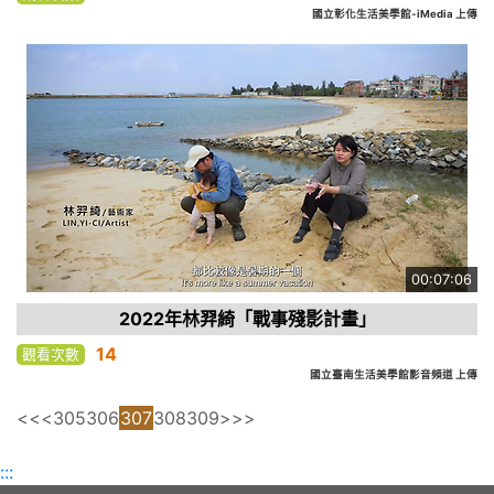
國立彰化生活美學館-iMedia 上傳
00:07:06
2022年林羿綺「戰事殘影計畫」
14
觀看次數
國立臺南生活美學館影音頻道 上傳
<<
<
305
306
307
308
309
>
>>
:::