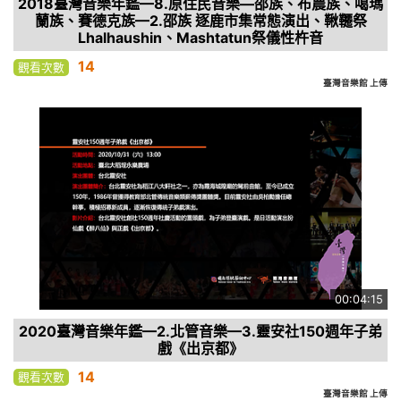
2018臺灣音樂年鑑—8.原住民音樂—邵族、布農族、噶瑪
蘭族、賽德克族—2.邵族 逐鹿市集常態演出、鞦韆祭
Lhalhaushin、Mashtatun祭儀性杵音
14
觀看次數
臺灣音樂館 上傳
00:04:15
2020臺灣音樂年鑑—2.北管音樂—3.靈安社150週年子弟
戲《出京都》
14
觀看次數
臺灣音樂館 上傳