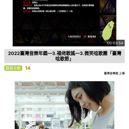
00:03:54
2022臺灣音樂年鑑—3.福佬歌謠—3.微笑唸歌團「臺灣
唸歌節」
14
觀看次數
臺灣音樂館 上傳