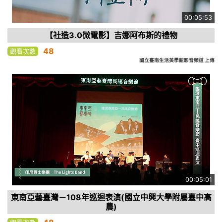
00:05:53
【社造3.0微電影】吉娜阿布斯的禮物
48
觀看次數
國立臺南生活美學館影音頻道 上傳
00:05:01
東南亞藝臺灣－108年巡迴表演(國立中興大學附屬臺中高
農)