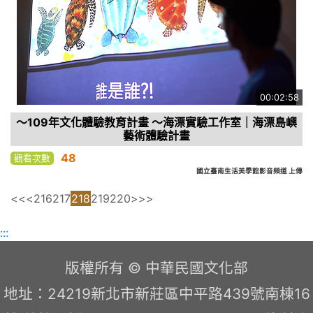
00:02:58
～109年文化體驗教育計畫 ～海漂實驗工作室｜海漂島嶼
藝術體驗計畫
48
觀看次數
國立臺南生活美學館影音頻道 上傳
<<
<
216
217
218
219
220
>
>>
:::
版權所有 © 中華民國文化部
地址：24219新北市新莊區中平路439號南棟16