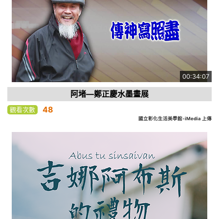
00:34:07
阿堵—鄭正慶水墨畫展
48
觀看次數
國立彰化生活美學館-iMedia 上傳