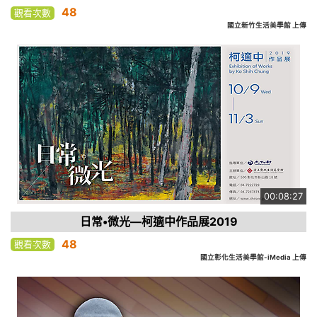
48
觀看次數
國立新竹生活美學館 上傳
00:08:27
日常•微光—柯適中作品展2019
48
觀看次數
國立彰化生活美學館-iMedia 上傳