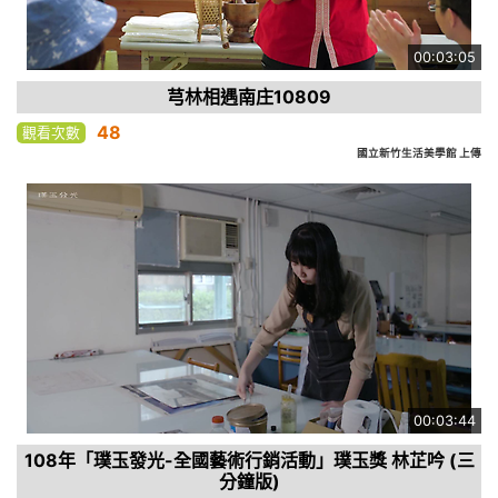
00:03:05
芎林相遇南庄10809
48
觀看次數
國立新竹生活美學館 上傳
00:03:44
108年「璞玉發光-全國藝術行銷活動」璞玉獎 林芷吟 (三
分鐘版)