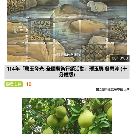
00:10:03
114年「璞玉發光-全國藝術行銷活動」璞玉獎 吳惠淳 (十
分鐘版)
10
觀看次數
國立新竹生活美學館 上傳