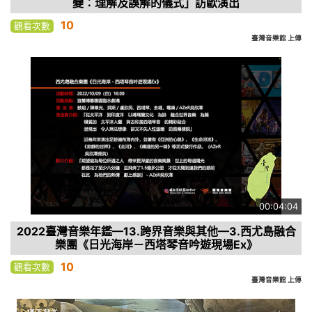
變：理解及誤解的儀式」訪歐演出
10
觀看次數
臺灣音樂館 上傳
00:04:04
2022臺灣音樂年鑑—13.跨界音樂與其他—3.西尤島融合
樂團《日光海岸－西塔琴音吟遊現場Ex》
10
觀看次數
臺灣音樂館 上傳