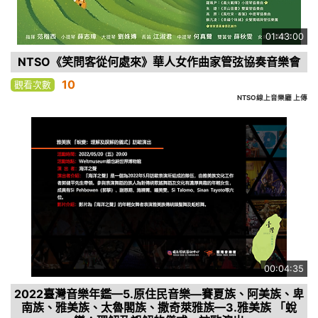
01:43:00
NTSO《笑問客從何處來》華人女作曲家管弦協奏音樂會
10
觀看次數
NTSO線上音樂廳 上傳
00:04:35
2022臺灣音樂年鑑—5.原住民音樂—賽夏族、阿美族、卑
南族、雅美族、太魯閣族、撒奇萊雅族—3.雅美族 「蛻