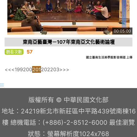
00:05:00
東南亞藝臺灣－107年東南亞文化藝術論壇
57
觀看次數
國立臺南生活美學館影音頻道 上傳
<<
<
199
200
201
202
203
>
>>
:::
版權所有 © 中華民國文化部
地址：24219新北市新莊區中平路439號南棟16
樓 總機電話：(+886)-2-8512-6000 最佳瀏覽
狀態：螢幕解析度1024x768