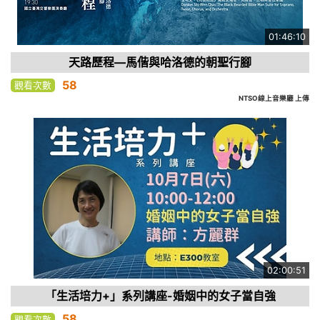
01:46:10
天路歷程—馬偕與哈洛德的朝聖行腳
58
觀看次數
NTSO線上音樂廳 上傳
02:00:51
「生活培力+」系列講座-婚姻中的女子當自強
58
觀看次數