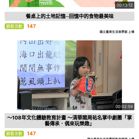
00:13:12
餐桌上的土地記憶─回憶中的食物最美味
147
觀看次數
國立臺東生活美學館 上傳
00:02:59
～108年文化體驗教育計畫 ～清華閣周祐名掌中劇團「掌
藝傳承．偶來玩樂趣」
147
觀看次數