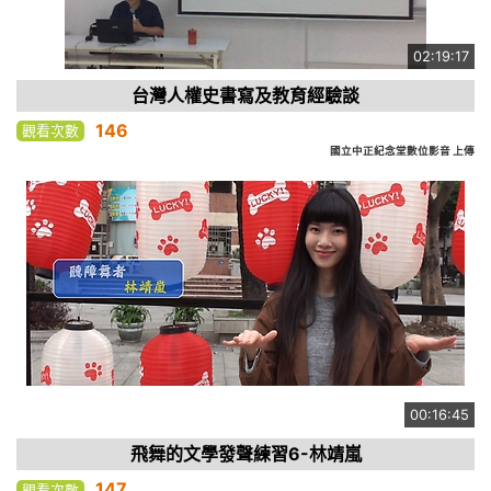
02:19:17
台灣人權史書寫及教育經驗談
146
觀看次數
國立中正紀念堂數位影音 上傳
00:16:45
飛舞的文學發聲練習6-林靖嵐
147
觀看次數