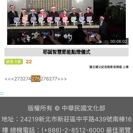
00:06:02
耶誕智慧節能點燈儀式
22
觀看次數
國立國父紀念館影音頻道 上傳
<<
<
273
274
275
276
277
>
>>
:::
版權所有 © 中華民國文化部
地址：24219新北市新莊區中平路439號南棟16
樓 總機電話：(+886)-2-8512-6000 最佳瀏覽