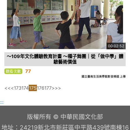
00:02:52
～109年文化體驗教育計畫 ～種子舞團｜從「做中學」體
驗藝術價值
77
觀看次數
國立臺南生活美學館影音頻道 上傳
<<
<
173
174
175
176
177
>
>>
:::
版權所有 © 中華民國文化部
地址：24219新北市新莊區中平路439號南棟16