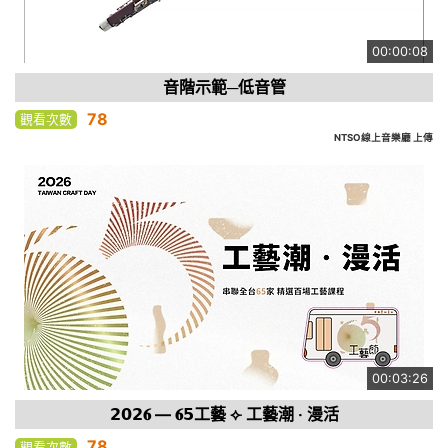
00:00:08
音階示範─低音管
78
觀看次數
NTSO線上音樂廳 上傳
00:03:26
𝟮𝟬𝟮𝟔 — 𝟔𝟱工藝 ⟣ 工藝潮 ‧ 漫活
78
觀看次數