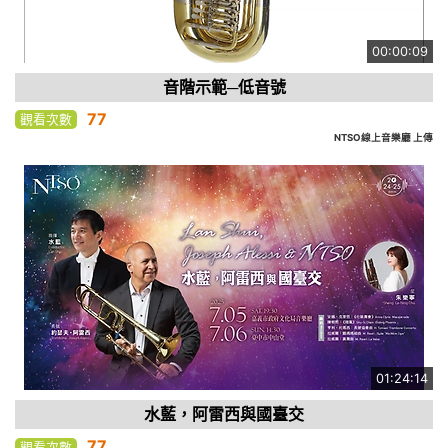
00:00:09
音階示範─低音號
77
觀看次數
NTSO線上音樂廳 上傳
01:24:14
水藍，阿雷西與國臺交
77
觀看次數