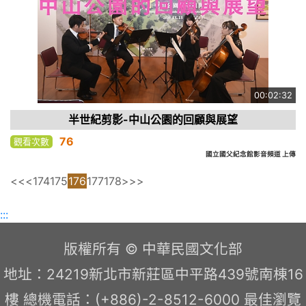
00:02:32
半世紀剪影-中山公園的回顧與展望
76
觀看次數
國立國父紀念館影音頻道 上傳
<<
<
174
175
176
177
178
>
>>
:::
版權所有 © 中華民國文化部
地址：24219新北市新莊區中平路439號南棟16
樓 總機電話：(+886)-2-8512-6000 最佳瀏覽