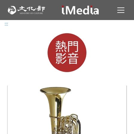
Toggl
:::
:::
熱門
影音