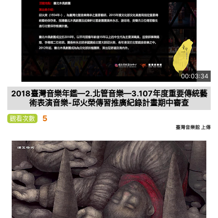
00:03:34
2018臺灣音樂年鑑—2.北管音樂—3.107年度重要傳統藝
術表演音樂-邱火榮傳習推廣紀錄計畫期中審查
5
觀看次數
臺灣音樂館 上傳