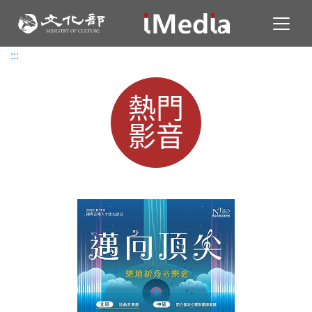
Toggl
:::
:::
熱門
影音