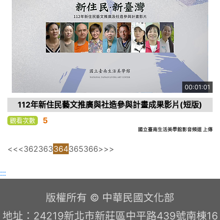
00:01:01
112年新住民藝文推廣與社造參與計畫成果影片(短版)
5
觀看次數
國立臺南生活美學館影音頻道 上傳
<<
<
362
363
364
365
366
>
>>
:::
版權所有 © 中華民國文化部
地址：24219新北市新莊區中平路439號南棟16