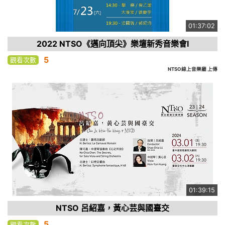
01:37:02
2022 NTSO《邁向頂尖》樂壇新秀音樂會I
5
觀看次數
NTSO線上音樂廳 上傳
01:39:15
NTSO 呂紹嘉，黃心芸與國臺交
5
觀看次數