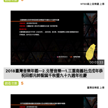
NTSO線上音樂廳 上傳
00:03:33
2018臺灣音樂年鑑—2.北管音樂—1.三重南義社戊戌年恭
祝田都元帥聖誕千秋暨九十九週年社慶
5
觀看次數
臺灣音樂館 上傳