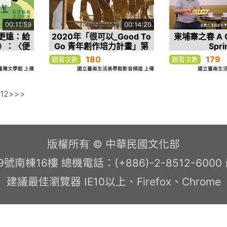
00:11:59
00:14:20
更遠：給
2020年「很可以_Good To
柬埔寨之春 A C
》：〈便
Go 青年創作培力計畫」第
Spri
著）
一檔 隆隆隆!!!(華語版導覽
180
179
觀看次數
觀看次數
影片)
臺灣文學館 上傳
國立臺南生活美學館影音頻道 上傳
國立臺南生活
112
>
>>
版權所有 © 中華民國文化部
南棟16樓 總機電話：(+886)-2-8512-600
建議最佳瀏覽器 IE10以上、Firefox、Chrome