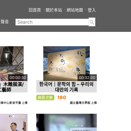
回首頁
關於本站
網站地圖
登入
聲音
00:00:30
00:32:00
」木雕展演/
한국어｜문학의 힘 – 우리의
工藝師
대만의 기록
180
觀看次數
展中心影音平臺 上傳
國立臺灣文學館 上傳