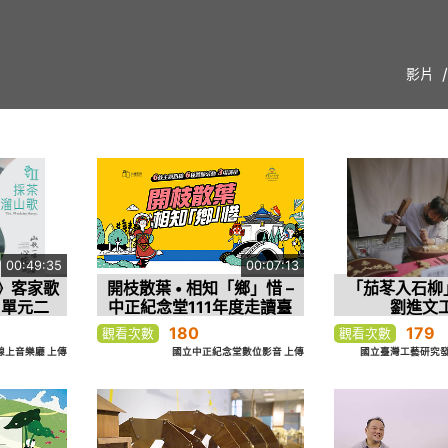
影片
00:49:35
00:07:13
》客家歌
開枝散葉 • 相知「鄉」惜 –
「茄苳入石柳
 單元二
中正紀念堂111年度走讀臺
劉進文
歌」
灣
180
179
觀看次數
觀看次數
O線上音樂廳 上傳
國立中正紀念堂數位影音 上傳
國立臺灣工藝研究發