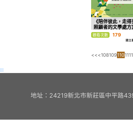
《陪伴彼此，走得
照顧者的文學處方
當〉（夏夏
179
觀看次數
國立
<<
<
108
109
110
111
:::
地址：24219新北市新莊區中平路439號