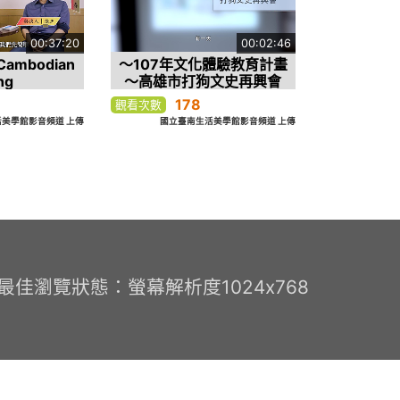
00:37:20
00:02:46
ambodian
～107年文化體驗教育計畫
ng
～高雄市打狗文史再興會
「悅讀哈瑪星─我的新濱老
178
觀看次數
街廓」
美學館影音頻道 上傳
國立臺南生活美學館影音頻道 上傳
0 最佳瀏覽狀態：螢幕解析度1024x768