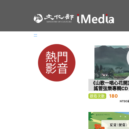
:::
:::
熱門
影音
《山歌一唱心花開
謠管弦樂專輯CD
「採茶溜山
180
觀看次數
NTS