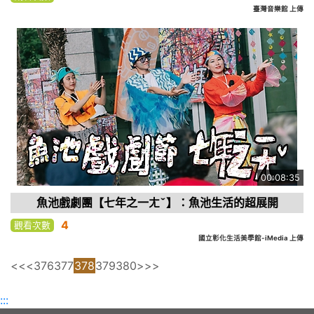
臺灣音樂館 上傳
00:08:35
魚池戲劇團【七年之一ㄤˇ】：魚池生活的超展開
4
觀看次數
國立彰化生活美學館-iMedia 上傳
<<
<
376
377
378
379
380
>
>>
:::