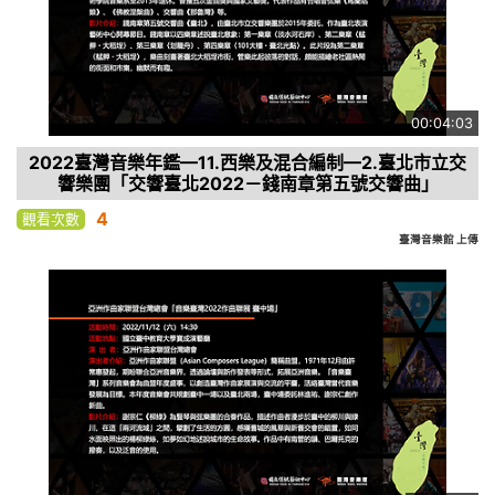
00:04:03
2022臺灣音樂年鑑—11.西樂及混合編制—2.臺北市立交
響樂團「交響臺北2022－錢南章第五號交響曲」
4
觀看次數
臺灣音樂館 上傳