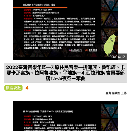
00:04:12
2022臺灣音樂年鑑—7.原住民音樂—排灣族、魯凱族、卡
那卡那富族、拉阿魯哇族、平埔族—4.西拉雅族 吉貝耍部
落Ta-ai夜祭－牽曲
4
觀看次數
臺灣音樂館 上傳