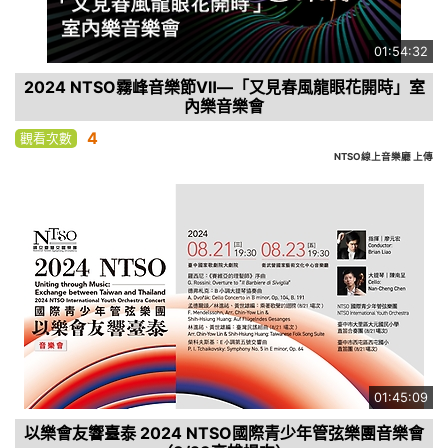
01:54:32
2024 NTSO霧峰音樂節Ⅶ—「又見春風龍眼花開時」室
內樂音樂會
4
觀看次數
NTSO線上音樂廳 上傳
01:45:09
以樂會友響臺泰 2024 NTSO國際青少年管弦樂團音樂會