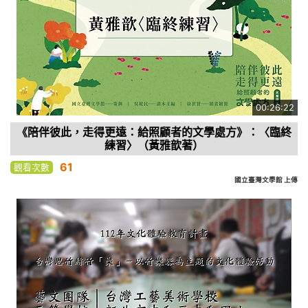
00:26:22
《陪伴彼此，走得更遠：給照顧者的文學處方》：〈臨終
練習〉（黃雅歆著）
61
觀看次數
國立臺灣文學館 上傳