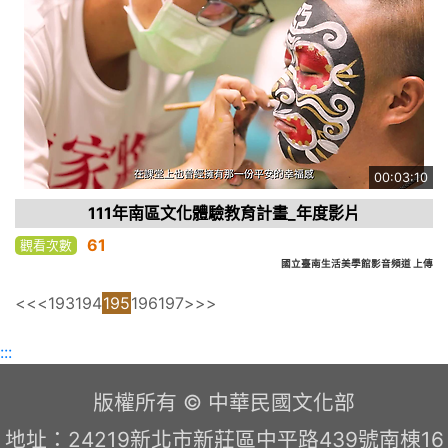
00:03:10
111年南區文化體驗教育計畫_年度影片
61
觀看次數
國立臺南生活美學館影音頻道 上傳
<<
<
193
194
195
196
197
>
>>
:::
版權所有 © 中華民國文化部
地址：24219新北市新莊區中平路439號南棟16