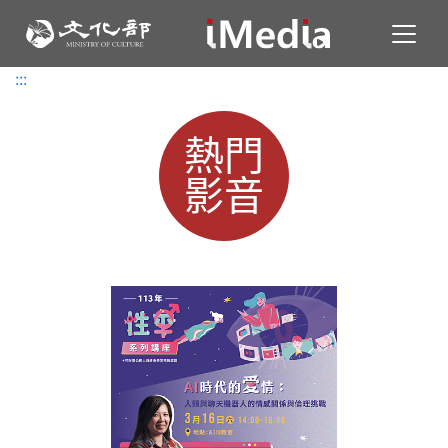
Toggl
:::
:::
熱門
影音