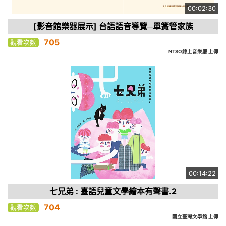
00:02:30
[影音館樂器展示] 台語語音導覽─單簧管家族
705
觀看次數
NTSO線上音樂廳 上傳
00:14:22
七兄弟 : 臺語兒童文學繪本有聲書.2
704
觀看次數
國立臺灣文學館 上傳