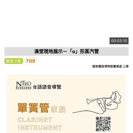
00:03:10
澡堂現地展示－「α」形蒸汽管
709
觀看次數
國家鐵道博物館籌備處 上傳