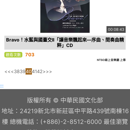
00:08:43
Bravo！水藍與國臺交II「讓音樂飄起來—序曲、間奏曲精
粹」CD
703
觀看次數
NTSO線上音樂廳 上傳
<<
<
38
39
40
41
42
>
>>
:::
版權所有 © 中華民國文化部
地址：24219新北市新莊區中平路439號南棟16
樓 總機電話：(+886)-2-8512-6000 最佳瀏覽