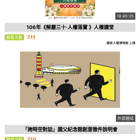
18:45:35
106年《解嚴三十‧人權落實 》人權講堂
711
觀看次數
國家人權博物館 上傳
外部連結
「跨時空對話」國父紀念館創意徵件說明會
710
觀看次數