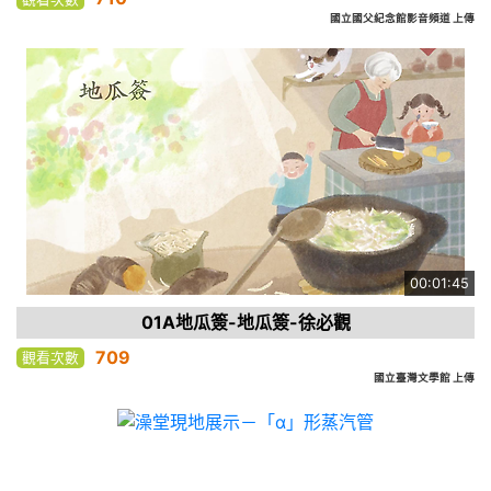
國立國父紀念館影音頻道 上傳
00:01:45
01A地瓜簽-地瓜簽-徐必觀
709
觀看次數
國立臺灣文學館 上傳