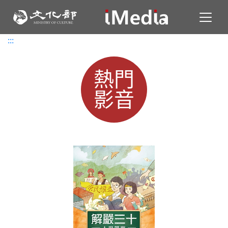
Toggl
:::
:::
熱門
影音