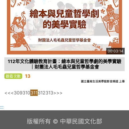
00:03:14
112年文化體驗教育計畫：繪本與兒童哲學劇的美學實驗
｜財團法人毛毛蟲兒童哲學基金會
13
觀看次數
國立臺南生活美學館影音頻道 上傳
<<
<
309
310
311
312
313
>
>>
:::
版權所有 © 中華民國文化部