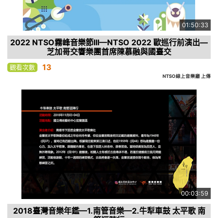
01:50:33
2022 NTSO霧峰音樂節III—NTSO 2022 歐巡行前演出—
芝加哥交響樂團首席陳慕融與國臺交
13
觀看次數
NTSO線上音樂廳 上傳
00:03:59
2018臺灣音樂年鑑—1.南管音樂—2.牛犁車鼓 太平歌 南