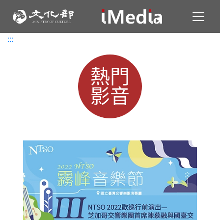
Toggl
:::
:::
熱門
影音