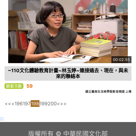
00:02:55
~110文化體驗教育計畫~林玉婷~連接過去、現在，與未
來的聯絡本
59
觀看次數
國立臺南生活美學館影音頻道 上傳
<<
<
196
197
198
199
200
>
>>
:::
版權所有 © 中華民國文化部