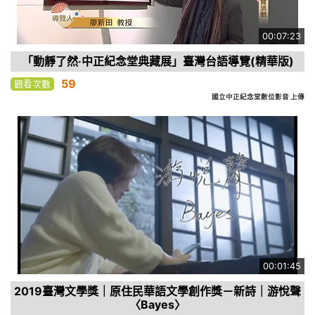
00:07:23
「動靜了然‧中正紀念堂典藏展」臺灣台語導覽(精華版)
59
觀看次數
國立中正紀念堂數位影音 上傳
00:01:45
2019臺灣文學獎｜原住民華語文學創作獎－新詩｜游悅聲
〈Bayes〉