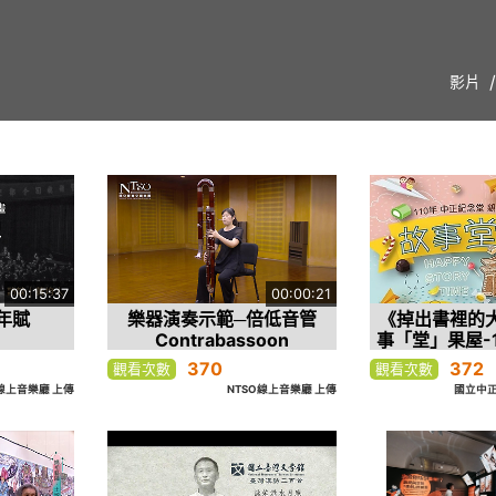
影片
00:15:37
00:00:21
年賦
樂器演奏示範─倍低音管
《掉出書裡的
Contrabassoon
事「堂」果屋-
故
370
372
觀看次數
觀看次數
O線上音樂廳 上傳
NTSO線上音樂廳 上傳
國立中正