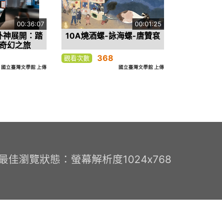
00:36:07
00:01:25
外神展開：踏
10A燒酒螺-詠海螺-唐贊袞
奇幻之旅
368
觀看次數
國立臺灣文學館 上傳
國立臺灣文學館 上傳
0 最佳瀏覽狀態：螢幕解析度1024x768