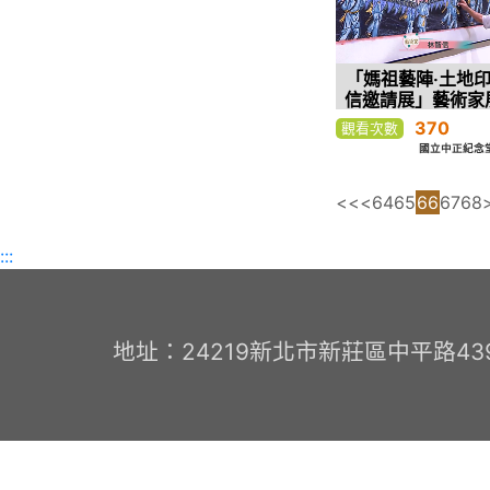
「媽祖藝陣‧土地印
信邀請展」藝術家
370
觀看次數
國立中正紀念
<<
<
64
65
66
67
68
:::
地址：24219新北市新莊區中平路439號