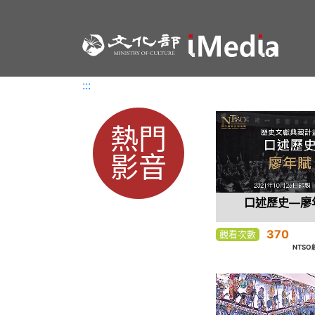
:::
:::
熱門
影音
口述歷史—廖
370
觀看次數
NTS