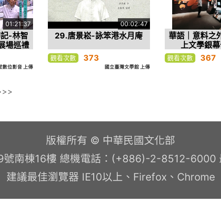
01:21:37
00:02:47
記-林智
29.唐景崧-詠笨港水月庵
華語｜意料之
展場巡禮
上文學銀幕
373
367
觀看次數
觀看次數
堂數位影音 上傳
國立臺灣文學館 上傳
>
>>
版權所有 © 中華民國文化部
南棟16樓 總機電話：(+886)-2-8512-600
建議最佳瀏覽器 IE10以上、Firefox、Chrome