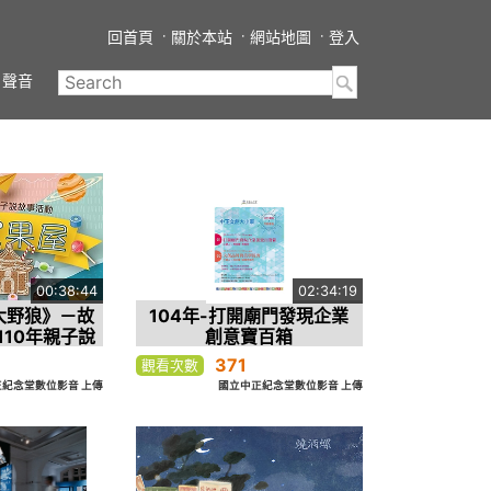
回首頁
關於本站
網站地圖
登入
聲音
00:38:44
02:34:19
大野狼》－故
104年-打開廟門發現企業
110年親子說
創意寶百箱
事
371
觀看次數
紀念堂數位影音 上傳
國立中正紀念堂數位影音 上傳