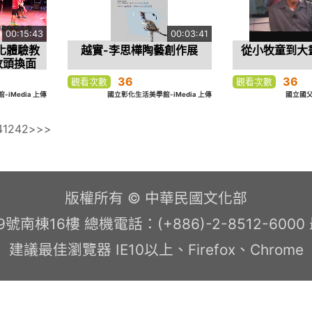
00:15:43
00:03:41
化體驗教
越實-李思樺陶藝創作展
從小牧童到大
改頭換面
36
36
觀看次數
觀看次數
iMedia 上傳
國立彰化生活美學館-iMedia 上傳
國立國父
41
242
>
>>
版權所有 © 中華民國文化部
南棟16樓 總機電話：(+886)-2-8512-600
建議最佳瀏覽器 IE10以上、Firefox、Chrome