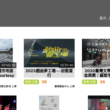
影片
00:00:38
00:01:40
t 城市地面
2023戲曲夢工場──前衛當
2020臺灣文
urtesy
行
金典獎｜蘇致
R
電影史：曾經
36
36
觀看次數
觀看次數
萊塢
堂數位影音 上傳
臺灣戲曲中心 上傳