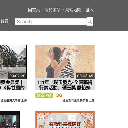
回首頁
關於本站
網站地圖
登入
聲音
00:02:20
00:03:45
學獎金典獎｜
111年「璞玉發光-全國藝術
亨《毋甘願的
行銷活動」璞玉獎 嚴怡婷
，臺灣有個好
(三 分鐘版)
36
觀看次數
》
國立臺灣文學館 上傳
國立新竹生活美學館 上傳