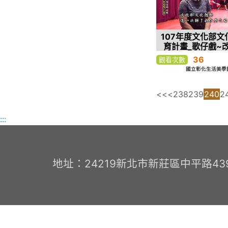
107年度文化部文
育計畫_歌仔戲~
36
觀看次數
國立彰化生活美學館-
<<
<
238
239
240
2
:::
地址：24219新北市新莊區中平路439號