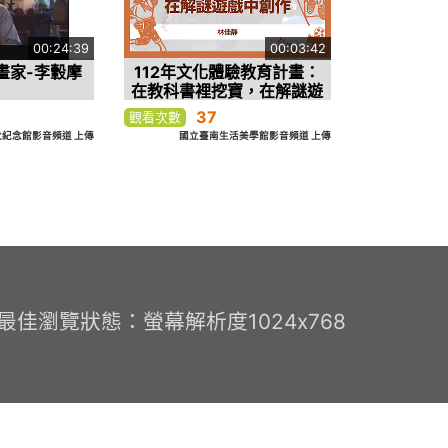
00:24:39
00:03:42
畫家-李轂摩
112年文化體驗教育計畫：
在教科書裡挖寶，在解謎遊
戲中創作︱林佳靜
37
觀看次數
紀念館影音頻道 上傳
國立臺南生活美學館影音頻道 上傳
0 最佳瀏覽狀態：螢幕解析度1024x768