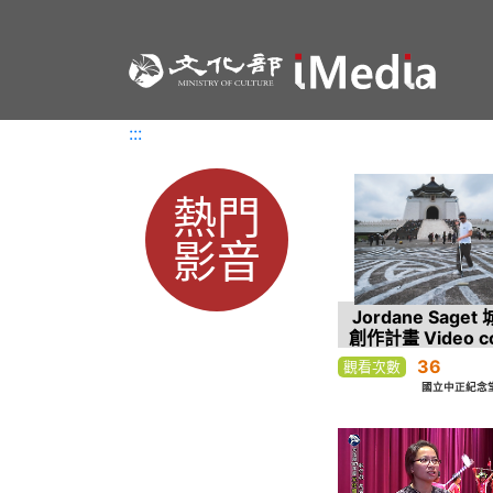
:::
:::
熱門
影音
Jordane Sage
創作計畫 Video co
of PPAPE
36
觀看次數
國立中正紀念