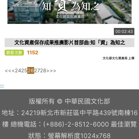
00:02:43
文化資產保存成果推廣影片首部曲:知「資」為知之
1152
觀看次數
文化部文化資產局 上傳
<<
<
24
25
26
27
28
>
>>
:::
版權所有 © 中華民國文化部
地址：24219新北市新莊區中平路439號南棟16
樓 總機電話：(+886)-2-8512-6000 最佳瀏覽
狀態：螢幕解析度1024x768