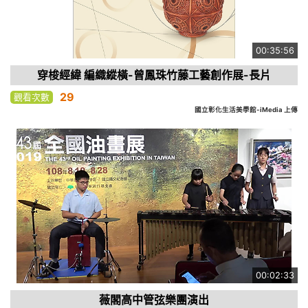
00:35:56
穿梭經緯 編織縱橫-曾鳳珠竹藤工藝創作展-長片
29
觀看次數
國立彰化生活美學館-iMedia 上傳
00:02:33
薇閣高中管弦樂團演出