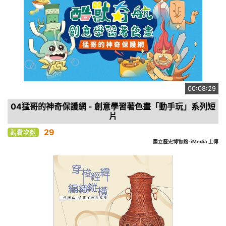
00:08:29
04猛哥的神奇保護網 - 創意學習著色畫「動手玩」系列短
片
29
觀看次數
國立歷史博物館-iMedia 上傳