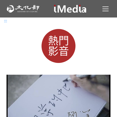
Toggl
:::
:::
熱門
影音