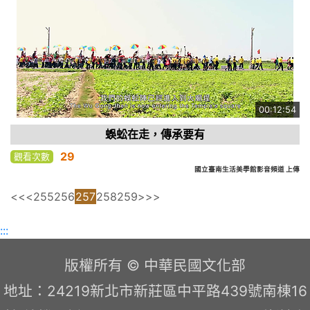
00:12:54
蜈蚣在走，傳承要有
29
觀看次數
國立臺南生活美學館影音頻道 上傳
<<
<
255
256
257
258
259
>
>>
:::
版權所有 © 中華民國文化部
地址：24219新北市新莊區中平路439號南棟16