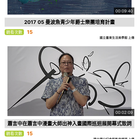
00:09:40
2017 05 曼波魚青少年爵士樂團培育計畫
15
觀看次數
國立臺東生活美學館 上傳
00:02:09
蕭言中在蕭言中漫畫大師出神入畫國際巡迴展開幕式致詞
15
觀看次數