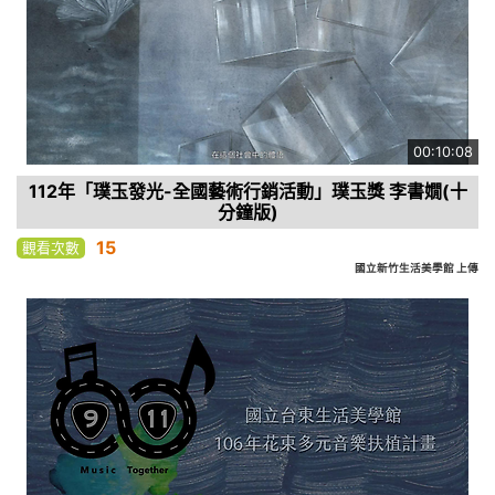
00:10:08
112年「璞玉發光-全國藝術行銷活動」璞玉獎 李書嫺(十
分鐘版)
15
觀看次數
國立新竹生活美學館 上傳