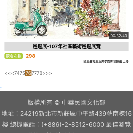
00:32:43
巡迴展-107年社區藝術巡迴展覽
298
觀看次數
國立臺南生活美學館影音頻道 上傳
<<
<
74
75
76
77
78
>
>>
:::
版權所有 © 中華民國文化部
地址：24219新北市新莊區中平路439號南棟16
樓 總機電話：(+886)-2-8512-6000 最佳瀏覽