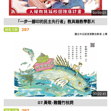
00:09:01
「一步一腳印的民主先行者」教具箱教學影片
297
觀看次數
國立中正紀念堂數位影音 上傳
00:02:41
07.黃敬-雞籠竹枝詞
297
觀看次數