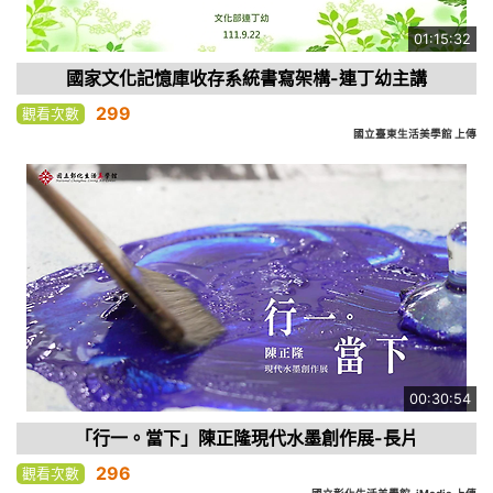
01:15:32
國家文化記憶庫收存系統書寫架構-連丁幼主講
299
觀看次數
國立臺東生活美學館 上傳
00:30:54
「行一。當下」陳正隆現代水墨創作展-長片
296
觀看次數