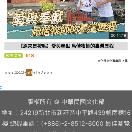
00:14:19
【原來是按呢】愛與奉獻 馬偕牧師的臺灣歷程
518
觀看次數
文化部文化資產局 上傳
<<
<
48
49
50
51
52
>
>>
:::
版權所有 © 中華民國文化部
地址：24219新北市新莊區中平路439號南棟16
樓 總機電話：(+886)-2-8512-6000 最佳瀏覽