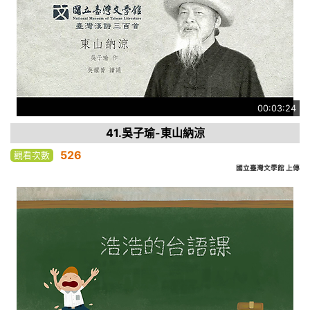
00:03:24
41.吳子瑜-東山納涼
526
觀看次數
國立臺灣文學館 上傳