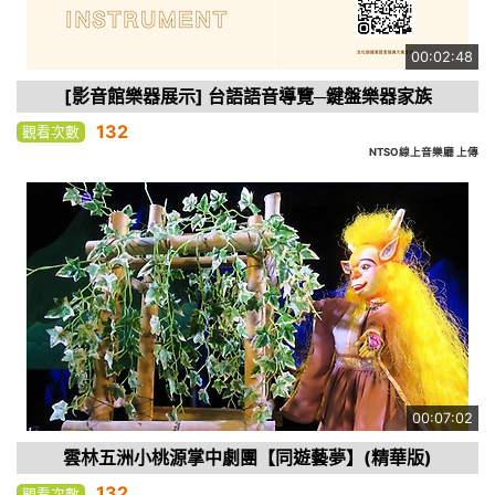
00:02:48
[影音館樂器展示] 台語語音導覽─鍵盤樂器家族
132
觀看次數
NTSO線上音樂廳 上傳
00:07:02
雲林五洲小桃源掌中劇團【同遊藝夢】(精華版)
132
觀看次數