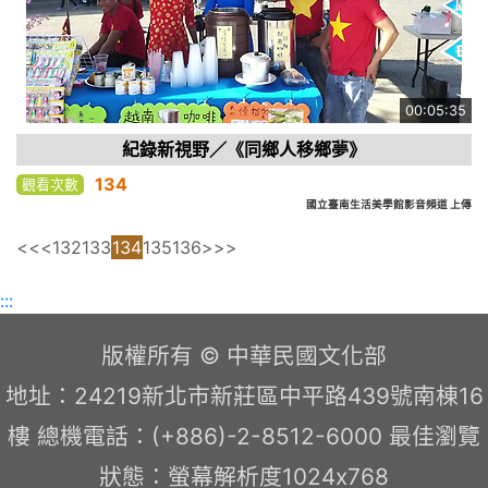
00:05:35
紀錄新視野／《同鄉人移鄉夢》
134
觀看次數
國立臺南生活美學館影音頻道 上傳
<<
<
132
133
134
135
136
>
>>
:::
版權所有 © 中華民國文化部
地址：24219新北市新莊區中平路439號南棟16
樓 總機電話：(+886)-2-8512-6000 最佳瀏覽
狀態：螢幕解析度1024x768