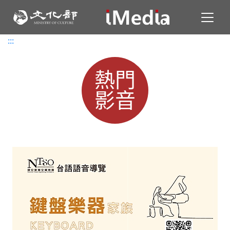
Toggl
:::
:::
熱門
影音