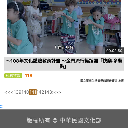
00:02:50
～108年文化體驗教育計畫 ～金門流行舞蹈團「快樂‧多藝
點」
118
觀看次數
國立臺南生活美學館影音頻道 上傳
<<
<
139
140
141
142
143
>
>>
:::
版權所有 © 中華民國文化部