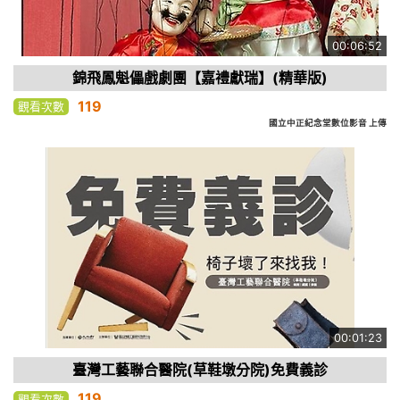
00:06:52
錦飛鳳魁儡戲劇團【嘉禮獻瑞】(精華版)
119
觀看次數
國立中正紀念堂數位影音 上傳
00:01:23
臺灣工藝聯合醫院(草鞋墩分院)免費義診
119
觀看次數