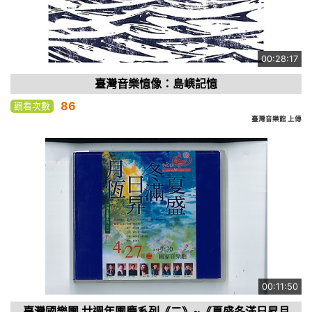
00:28:17
臺灣音樂憶像：島嶼記憶
86
觀看次數
臺灣音樂館 上傳
00:11:50
臺灣國樂團 廿週年團慶系列《二》~《夏盛冬滿日昇月