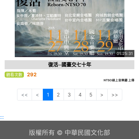
01:25:31
復活─國臺交七十年
292
觀看次數
NTSO線上音樂廳 上傳
<<
<
1
2
3
4
5
>
>>
:::
版權所有 © 中華民國文化部