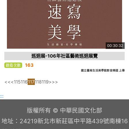
00:30:32
巡迴展-106年社區藝術巡迴展覽
163
觀看次數
國立臺南生活美學館影音頻道 上傳
<<
<
115
116
117
118
119
>
>>
:::
版權所有 © 中華民國文化部
地址：24219新北市新莊區中平路439號南棟16