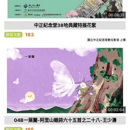
00:08:31
中正紀念堂38哈典藏特展花絮
163
觀看次數
國立中正紀念堂數位影音 上傳
00:02:04
04B一葉蘭-阿里山雜詩六十五首之二十八-王少濤
165
觀看次數