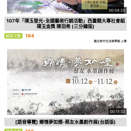
00:04:20
107年「璞玉發光-全國藝術行銷活動」西畫類大專社會組
璞玉金獎 陳羽希 (三分鐘版)
164
觀看次數
國立新竹生活美學館 上傳
00:11:32
[語音導覽] 鄉情夢如煙-蔡友水墨創作展(台語版)