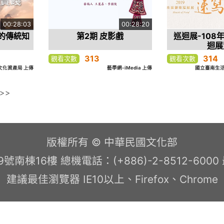
00:28:03
00:28:20
的傳統知
第2期 皮影戲
巡迴展-108
》
迴展
313
314
觀看次數
觀看次數
文化資產局 上傳
藝學網-iMedia 上傳
國立臺南生活
>>
版權所有 © 中華民國文化部
南棟16樓 總機電話：(+886)-2-8512-600
建議最佳瀏覽器 IE10以上、Firefox、Chrome