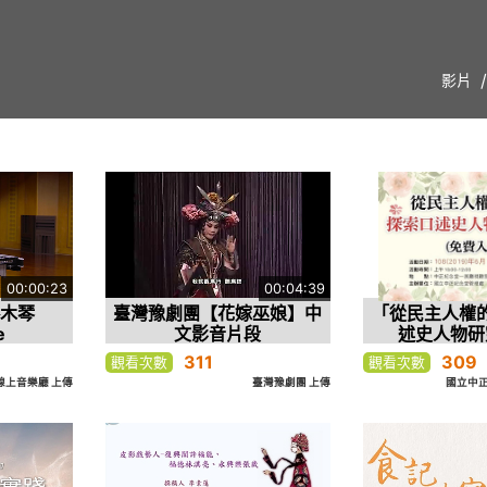
影片
00:00:23
00:04:39
─木琴
臺灣豫劇團【花嫁巫娘】中
「從民主人權
e
文影音片段
述史人物研
311
309
觀看次數
觀看次數
O線上音樂廳 上傳
臺灣豫劇團 上傳
國立中正