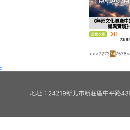
《無形文化資產中
識與實踐
311
觀看次數
文化部
<<
<
72
73
74
75
76
>
:::
地址：24219新北市新莊區中平路439號