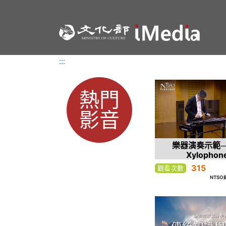
:::
:::
熱門
影音
樂器演奏示範
Xylophon
315
觀看次數
NTS