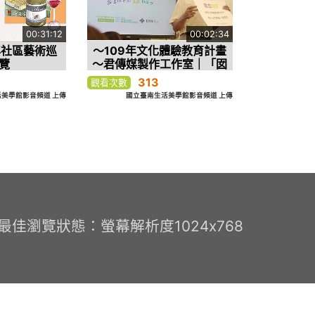
00:31:12
00:02:34
年社區藝術巡
～109年文化體驗教育計畫
覽
～君傳媒製作工作室｜「囡
仔詩佮歌」廣播劇Ｘ定格動
313
觀看次數
畫
美學館影音頻道 上傳
國立臺南生活美學館影音頻道 上傳
0 最佳瀏覽狀態：螢幕解析度1024x768