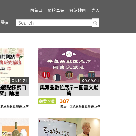
回首頁
關於本站
網站地圖
登入
聲音
01:14:21
00:09:04
的觀點探索口
典藏品數位展示－圖書文獻
究」論壇
篇
307
觀看次數
紀念堂數位影音 上傳
國立中正紀念堂數位影音 上傳