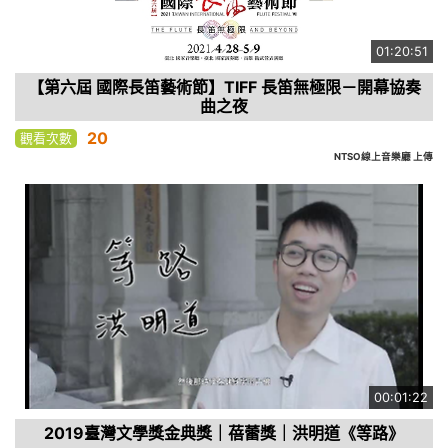
01:20:51
【第六屆 國際長笛藝術節】TIFF 長笛無極限－開幕協奏
曲之夜
20
觀看次數
NTSO線上音樂廳 上傳
00:01:22
2019臺灣文學獎金典獎｜蓓蕾獎｜洪明道《等路》