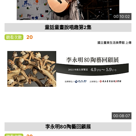
00:10:02
童話童畫說唱趣第2集
20
觀看次數
國立臺東生活美學館 上傳
00:08:07
李永明80陶藝回顧展