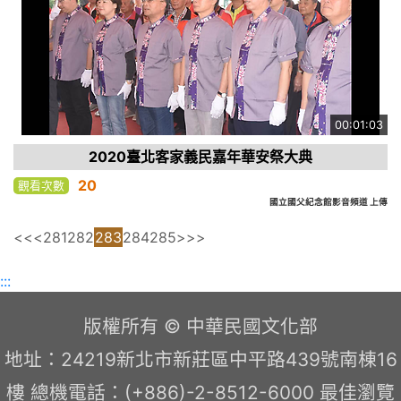
00:01:03
2020臺北客家義民嘉年華安祭大典
20
觀看次數
國立國父紀念館影音頻道 上傳
<<
<
281
282
283
284
285
>
>>
:::
版權所有 © 中華民國文化部
地址：24219新北市新莊區中平路439號南棟16
樓 總機電話：(+886)-2-8512-6000 最佳瀏覽