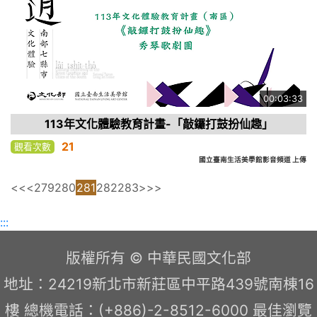
00:03:33
113年文化體驗教育計畫-「敲鑼打鼓扮仙趣」
21
觀看次數
國立臺南生活美學館影音頻道 上傳
<<
<
279
280
281
282
283
>
>>
:::
版權所有 © 中華民國文化部
地址：24219新北市新莊區中平路439號南棟16
樓 總機電話：(+886)-2-8512-6000 最佳瀏覽