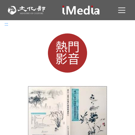
Toggl
:::
:::
熱門
影音