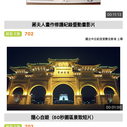
00:11:13
蔣夫人畫作修護紀錄暨動畫影片
702
觀看次數
國立中正紀念堂數位影音 上傳
00:01:00
隨心自遊（60秒園區景致短片）
702
觀看次數