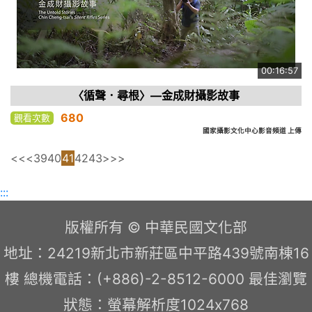
00:16:57
〈循聲．尋根〉—金成財攝影故事
680
觀看次數
國家攝影文化中心影音頻道 上傳
<<
<
39
40
41
42
43
>
>>
:::
版權所有 © 中華民國文化部
地址：24219新北市新莊區中平路439號南棟16
樓 總機電話：(+886)-2-8512-6000 最佳瀏覽
狀態：螢幕解析度1024x768