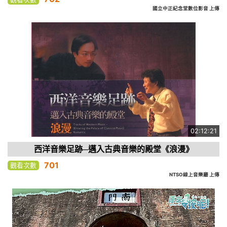
國立中正紀念堂數位影音 上傳
02:12:21
西洋音樂足跡─邁入古典音樂的殿堂《浪漫》
701
觀看次數
NTSO線上音樂廳 上傳