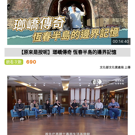
00:14:40
【原來是按呢】瑯嶠傳奇 恆春半島的邊界記憶
690
觀看次數
文化部文化資產局 上傳