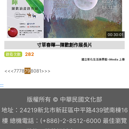
00:30:01
寸草春暉—陳歡創作展長片
282
觀看次數
國立彰化生活美學館-iMedia 上傳
<<
<
77
78
79
80
81
>
>>
:::
版權所有 © 中華民國文化部
地址：24219新北市新莊區中平路439號南棟16
樓 總機電話：(+886)-2-8512-6000 最佳瀏覽