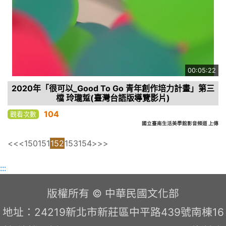
00:05:22
2020年「很可以_Good To Go 青年創作培力計畫」第三
檔 玲瓏踅(臺灣台語版導覽影片)
104
觀看次數
國立臺南生活美學館影音頻道 上傳
<<
<
150
151
152
153
154
>
>>
:::
版權所有 © 中華民國文化部
地址：24219新北市新莊區中平路439號南棟16