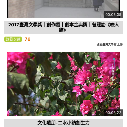
00:03:05
2017臺灣文學獎｜創作類｜劇本金典獎｜曾莛詒《咬人
貓》
76
觀看次數
國立臺灣文學館 上傳
00:03:22
文化遠朋-二水小鎮創生力