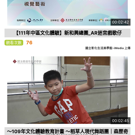
00:02:42
【111年中區文化體驗】新和興總團_AR迷宮戲歌仔
76
觀看次數
國立彰化生活美學館-iMedia 上傳
00:02:45
～109年文化體驗教育計畫 ～稻草人現代舞蹈團｜森歷奇