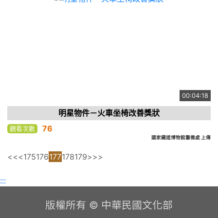
00:04:18
明星物件－火車坐椅改善獎狀
76
觀看次數
國家鐵道博物館籌備處 上傳
<<
<
175
176
177
178
179
>
>>
:::
版權所有 © 中華民國文化部