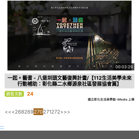
00:03:29
一起。藝耆 - 八堡圳頭文藝復興計畫/【112生活美學未來
行動補助：彰化縣二水鄉源泉社區發展協會篇】
24
觀看次數
國立彰化生活美學館-iMedia 上傳
<<
<
268
269
270
271
272
>
>>
:::