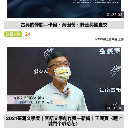
01:23:03
古典的悸動—卡爾．海因茨．舒茲與國臺交
24
觀看次數
NTSO線上音樂廳 上傳
00:01:36
2021臺灣文學獎｜客語文學創作獎－新詩｜王興寶〈蹶上
城門个叭哈花〉