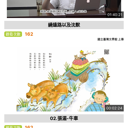
01:40:21
繞遠路以及沈默
162
觀看次數
國立臺灣文學館 上傳
00:02:24
02.張湄-牛車
162
觀看次數