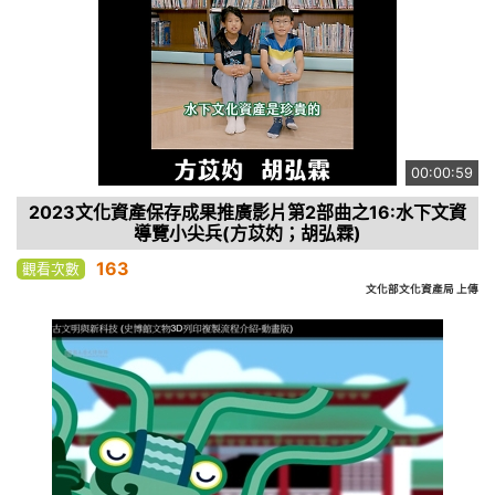
00:00:59
2023文化資產保存成果推廣影片第2部曲之16:水下文資
導覽小尖兵(方苡妁；胡弘霖)
163
觀看次數
文化部文化資產局 上傳