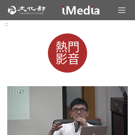
Toggl
:::
:::
熱門
影音