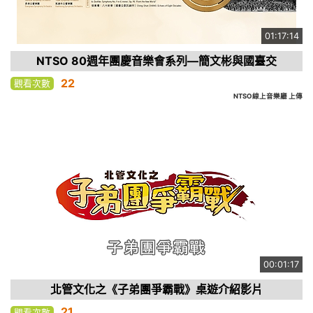
01:17:14
NTSO 80週年團慶音樂會系列—簡文彬與國臺交
22
觀看次數
NTSO線上音樂廳 上傳
00:01:17
北管文化之《子弟團爭霸戰》桌遊介紹影片
21
觀看次數