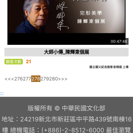
00:47:48
大師小傳_陳輝東個展
21
觀看次數
國立國父紀念館影音頻道 上傳
<<
<
276
277
278
279
280
>
>>
:::
版權所有 © 中華民國文化部
地址：24219新北市新莊區中平路439號南棟16
樓 總機電話：(+886)-2-8512-6000 最佳瀏覽