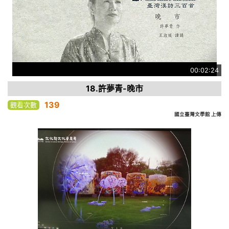
00:02:24
18.許夢青-晚市
139
觀看次數
國立臺灣文學館 上傳