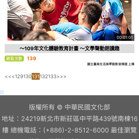
00:01:01
～109年文化體驗教育計畫 ～文學聲動朗讀趣
139
觀看次數
國立臺南生活美學館影音頻道 上傳
<<
<
129
130
131
132
133
>
>>
:::
版權所有 © 中華民國文化部
地址：24219新北市新莊區中平路439號南棟16
樓 總機電話：(+886)-2-8512-6000 最佳瀏覽