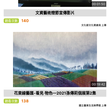
00:01:50
文資藝術燈節宣傳影片
140
觀看次數
文化部文化資產局 上傳
00:19:42
花東線藝匯-看見·物色—2021孫傳莉個展第2集
138
觀看次數
國立臺東生活美學館 上傳