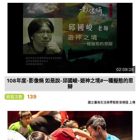
02:09:28
108年度-影像熵 如是說-邱國峻-遊神之境#一種擬態的思
辯
139
觀看次數
國立臺南生活美學館影音頻道 上傳