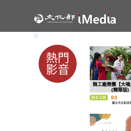
:::
:::
熱門
影音
舞工廠樂團【大鳴大
(精華版)
93
觀看次數
國立中正紀念