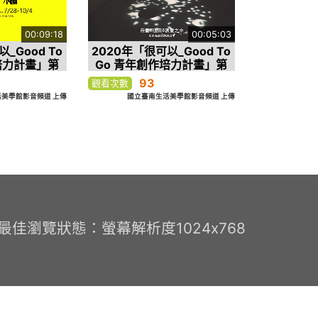
00:09:18
00:05:03
_Good To
2020年「很可以_Good To
培力計畫」第
Go 青年創作培力計畫」第
華語版導覽影
二檔 打壹檔(臺灣台語版導
93
觀看次數
)
覽影片)
美學館影音頻道 上傳
國立臺南生活美學館影音頻道 上傳
0 最佳瀏覽狀態：螢幕解析度1024x768