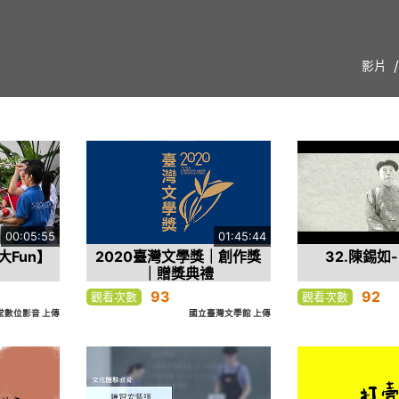
影片
00:05:55
01:45:44
Fun】
2020臺灣文學獎｜創作獎
32.陳錫如
｜贈獎典禮
93
92
觀看次數
觀看次數
堂數位影音 上傳
國立臺灣文學館 上傳