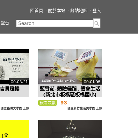
回首頁
關於本站
網站地圖
登入
聲音
00:03:21
00:01:05
-吉貝燈樓
藍雪茹-體驗舞蹈 . 體會生活
(新北市板橋區板橋國小)
93
觀看次數
國立臺灣文學館 上傳
國立新竹生活美學館 上傳