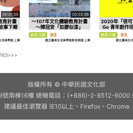
00:01:55
00:02:36
教育計畫
～107年文化體驗教育計畫
2020年「很可以
故事下鄉
～陳冠安「如膠似漆」
Go 青年創作
二檔 打壹檔(
93
93
觀看次數
觀看次數
片
生活美學館 上傳
國立臺南生活美學館影音頻道 上傳
國立臺南生活
163
>
>>
版權所有 © 中華民國文化部
南棟16樓 總機電話：(+886)-2-8512-600
建議最佳瀏覽器 IE10以上、Firefox、Chrome