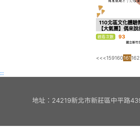
110北區文化體驗
【大氣團】偶來說
推廣計畫
93
觀看次數
國立新竹
<<
<
159
160
161
162
:::
地址：24219新北市新莊區中平路439號