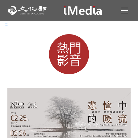
Toggl
:::
:::
熱門
影音