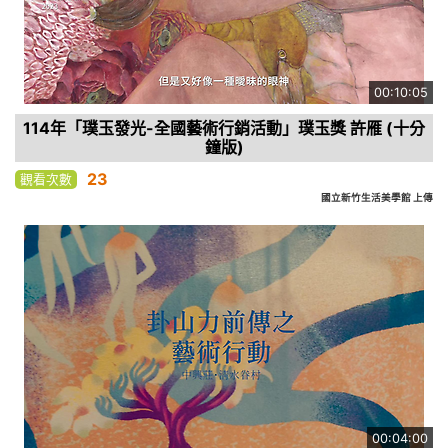
00:10:05
114年「璞玉發光-全國藝術行銷活動」璞玉獎 許雁 (十分
鐘版)
23
觀看次數
國立新竹生活美學館 上傳
00:04:00