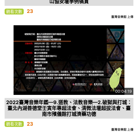
山協安壇季例犒賞
23
觀看次數
臺灣音樂館 上傳
00:04:19
2022臺灣音樂年鑑—9.道教、法教音樂—2.破獄與打城：
臺北內湖善德堂壬寅年專超法會、清微法壇超拔法會、臺
南市殯儀館打城濟藥功德
23
觀看次數
臺灣音樂館 上傳