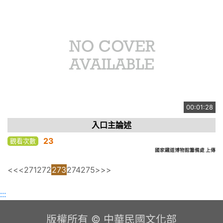
00:01:28
入口主論述
23
觀看次數
國家鐵道博物館籌備處 上傳
<<
<
271
272
273
274
275
>
>>
:::
版權所有 © 中華民國文化部