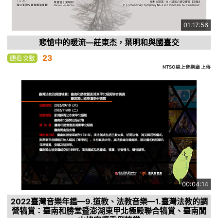
01:17:56
悲愴中的暖流—莊東杰，葉明和與國臺交
23
觀看次數
NTSO線上音樂廳 上傳
00:04:14
2022臺灣音樂年鑑—9.道教、法教音樂—1.臺灣法教的調
營犒賞：臺南和勝堂暨澎湖東甲北極殿聯合犒賞、臺南閭