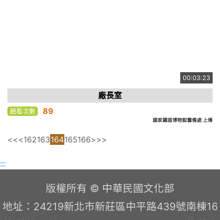
00:03:23
廠長室
89
觀看次數
國家鐵道博物館籌備處 上傳
<<
<
162
163
164
165
166
>
>>
:::
版權所有 © 中華民國文化部
地址：24219新北市新莊區中平路439號南棟16