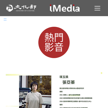
Toggl
:::
:::
熱門
影音