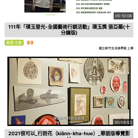
00:10:08
111年「璞玉發光-全國藝術行銷活動」璞玉獎 張亞蓁(十
分鐘版)
89
觀看次數
國立新竹生活美學館 上傳
00:09:53
2021很可以_行跤花（kiânn-kha-hue）_華語版導覽影