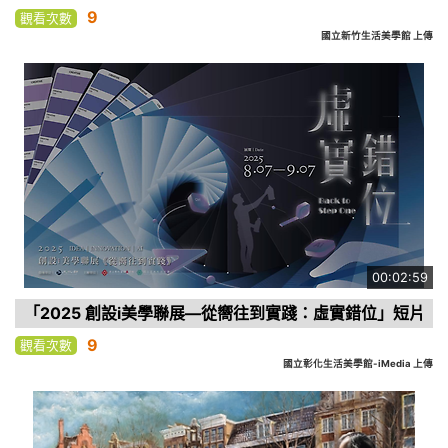
9
觀看次數
國立新竹生活美學館 上傳
00:02:59
「2025 創設i美學聯展—從嚮往到實踐：虛實錯位」短片
9
觀看次數
國立彰化生活美學館-iMedia 上傳