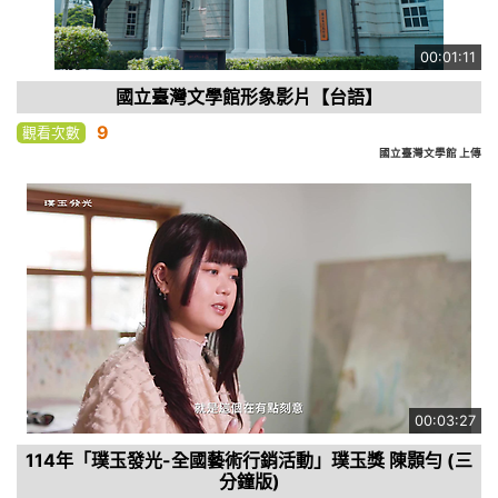
00:01:11
國立臺灣文學館形象影片【台語】
9
觀看次數
國立臺灣文學館 上傳
00:03:27
114年「璞玉發光-全國藝術行銷活動」璞玉獎 陳顥勻 (三
分鐘版)