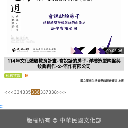
00:03:06
114年文化體驗教育計畫-會說話的房子-洋樓造型陶盤與
紋飾創作-2-浯作有限公司
9
觀看次數
國立臺南生活美學館影音頻道 上傳
<<
<
334
335
336
337
338
>
>>
:::
版權所有 © 中華民國文化部