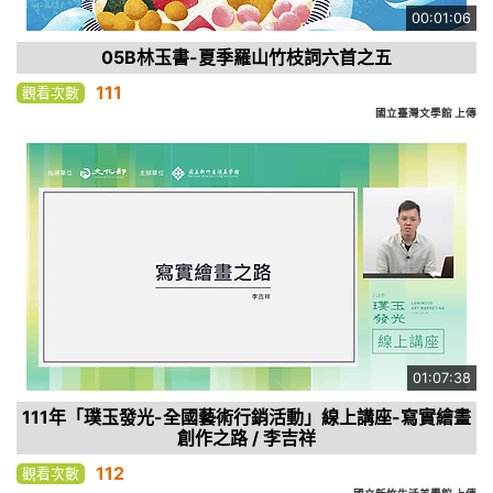
00:01:06
05B林玉書-夏季羅山竹枝詞六首之五
111
觀看次數
國立臺灣文學館 上傳
01:07:38
111年「璞玉發光-全國藝術行銷活動」線上講座-寫實繪畫
創作之路 / 李吉祥
112
觀看次數