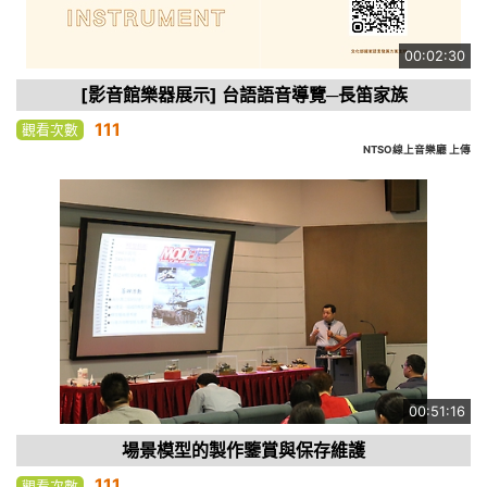
00:02:30
[影音館樂器展示] 台語語音導覽─長笛家族
111
觀看次數
NTSO線上音樂廳 上傳
00:51:16
場景模型的製作鑒賞與保存維護
111
觀看次數