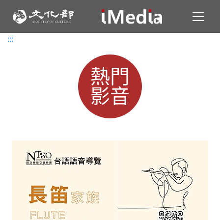
Toggl
:::
:::
熱門
影音