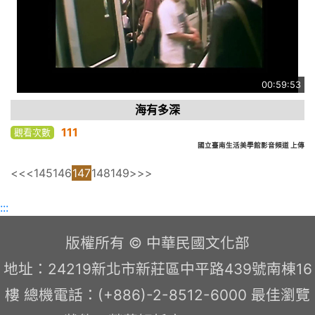
00:59:53
海有多深
111
觀看次數
國立臺南生活美學館影音頻道 上傳
<<
<
145
146
147
148
149
>
>>
:::
版權所有 © 中華民國文化部
地址：24219新北市新莊區中平路439號南棟16
樓 總機電話：(+886)-2-8512-6000 最佳瀏覽