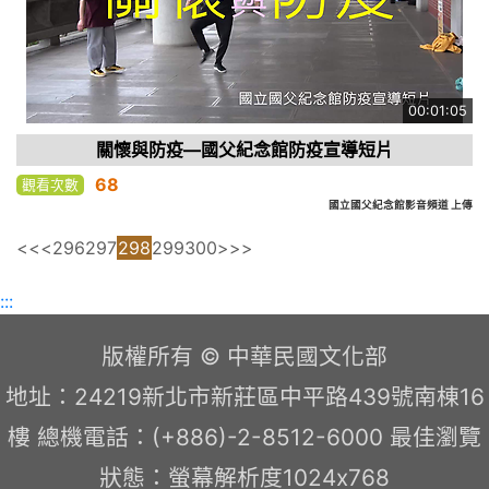
00:01:05
關懷與防疫—國父紀念館防疫宣導短片
68
觀看次數
國立國父紀念館影音頻道 上傳
<<
<
296
297
298
299
300
>
>>
:::
版權所有 © 中華民國文化部
地址：24219新北市新莊區中平路439號南棟16
樓 總機電話：(+886)-2-8512-6000 最佳瀏覽
狀態：螢幕解析度1024x768