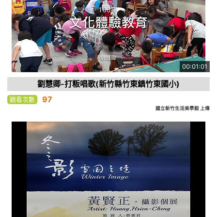
00:01:01
劉慧卿-打粄唱歌(新竹縣竹東鎮竹東國小)
97
觀看次數
國立新竹生活美學館 上傳