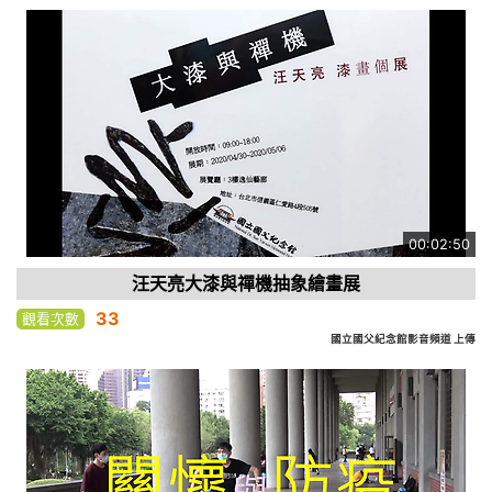
00:02:50
汪天亮大漆與禪機抽象繪畫展
33
觀看次數
國立國父紀念館影音頻道 上傳