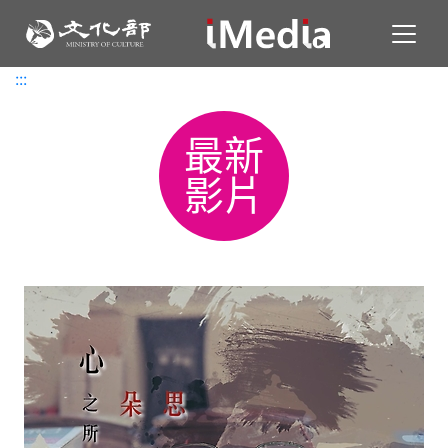
Toggl
:::
:::
最新
影片