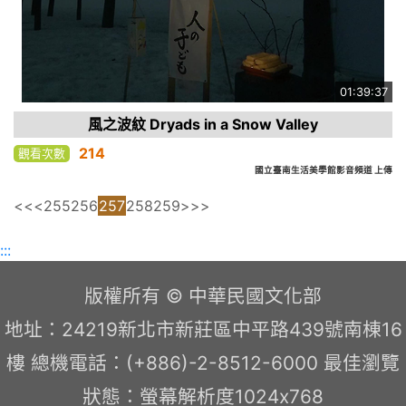
01:39:37
風之波紋 Dryads in a Snow Valley
214
觀看次數
國立臺南生活美學館影音頻道 上傳
<<
<
255
256
257
258
259
>
>>
:::
版權所有 © 中華民國文化部
地址：24219新北市新莊區中平路439號南棟16
樓 總機電話：(+886)-2-8512-6000 最佳瀏覽
狀態：螢幕解析度1024x768