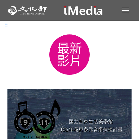
Toggl
:::
:::
最新
影片