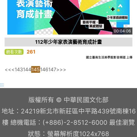
00:04:06
112年少年家表演藝術育成計畫
261
觀看次數
國立臺南生活美學館影音頻道 上傳
<<
<
143
144
145
146
147
>
>>
:::
版權所有 © 中華民國文化部
地址：24219新北市新莊區中平路439號南棟16
樓 總機電話：(+886)-2-8512-6000 最佳瀏覽
狀態：螢幕解析度1024x768