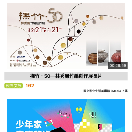
00:29:59
撫竹．50—林秀鳳竹編創作展長片
162
觀看次數
國立彰化生活美學館-iMedia 上傳