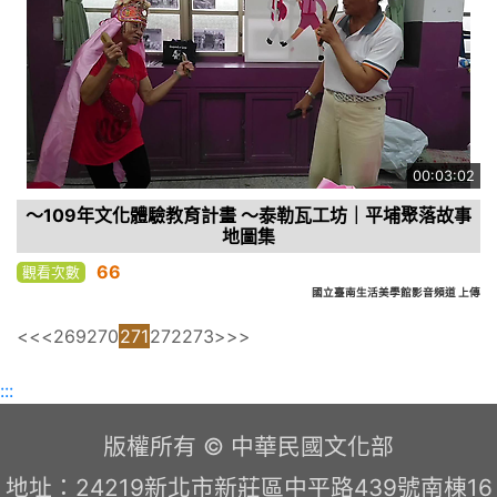
00:03:02
～109年文化體驗教育計畫 ～泰勒瓦工坊｜平埔聚落故事
地圖集
66
觀看次數
國立臺南生活美學館影音頻道 上傳
<<
<
269
270
271
272
273
>
>>
:::
版權所有 © 中華民國文化部
地址：24219新北市新莊區中平路439號南棟16