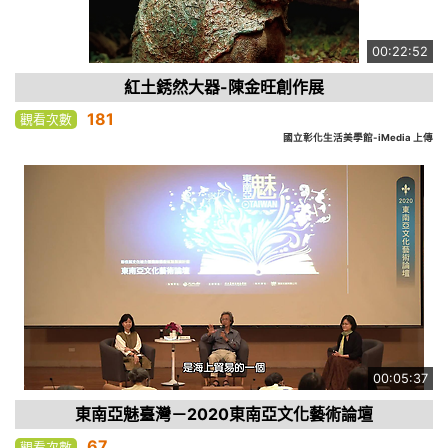
00:22:52
紅土銹然大器-陳金旺創作展
181
觀看次數
國立彰化生活美學館-iMedia 上傳
00:05:37
東南亞魅臺灣－2020東南亞文化藝術論壇
67
觀看次數