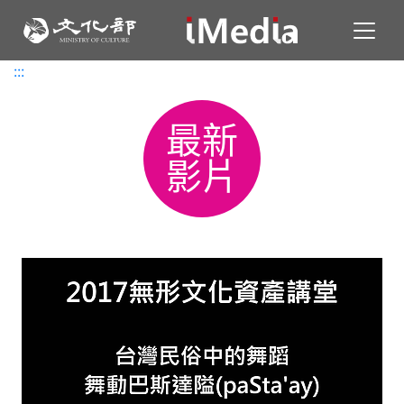
Toggl
:::
:::
最新
影片