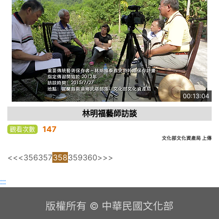
00:13:04
林明福藝師訪談
147
觀看次數
文化部文化資產局 上傳
<<
<
356
357
358
359
360
>
>>
:::
版權所有 © 中華民國文化部