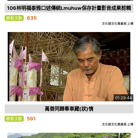
106林明福泰雅口述傳統Lmuhuw保存計畫影音成果剪輯
635
觀看次數
文化部文化資產局 上傳
01:29:44
萬善同歸牽車藏(狀)情
591
觀看次數
文化部文化資產局 上傳